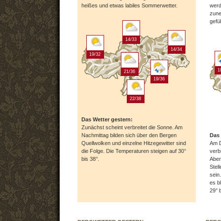
heißes und etwas labiles Sommerwetter.
werd
zune
gefüh
14/33
14/34
19/32
1
21/36
19/36
22/38
Das Wetter gestern:
Zunächst scheint verbreitet die Sonne. Am
Nachmittag bilden sich über den Bergen
Das 
Quellwolken und einzelne Hitzegewitter sind
Am D
die Folge. Die Temperaturen steigen auf 30°
verb
bis 38°.
Aben
Stel
sein
es b
29° b