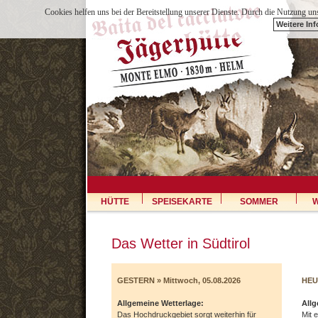
Cookies helfen uns bei der Bereitstellung unserer Dienste. Durch die Nutzung uns
Weitere In
HÜTTE
SPEISEKARTE
SOMMER
W
Das Wetter in Südtirol
GESTERN » Mittwoch, 05.08.2026
HEUT
Allgemeine Wetterlage:
Allg
Das Hochdruckgebiet sorgt weiterhin für
Mit 