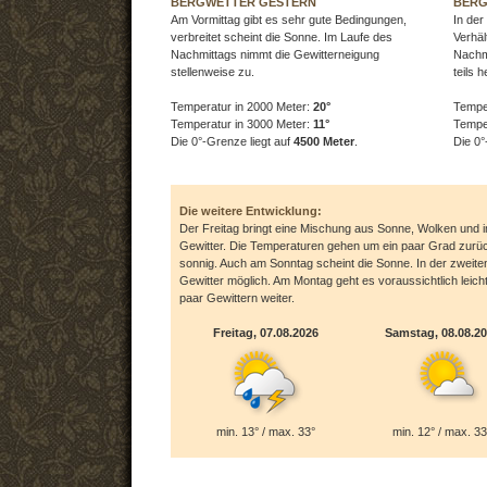
BERGWETTER GESTERN
BERG
Am Vormittag gibt es sehr gute Bedingungen,
In der
verbreitet scheint die Sonne. Im Laufe des
Verhäl
Nachmittags nimmt die Gewitterneigung
Nachmi
stellenweise zu.
teils h
Temperatur in 2000 Meter:
20°
Tempe
Temperatur in 3000 Meter:
11°
Tempe
Die 0°-Grenze liegt auf
4500 Meter
.
Die 0°
Die weitere Entwicklung:
Der Freitag bringt eine Mischung aus Sonne, Wolken und im
Gewitter. Die Temperaturen gehen um ein paar Grad zurü
sonnig. Auch am Sonntag scheint die Sonne. In der zweiten
Gewitter möglich. Am Montag geht es voraussichtlich leich
paar Gewittern weiter.
Freitag, 07.08.2026
Samstag, 08.08.2
min. 13° / max. 33°
min. 12° / max. 33